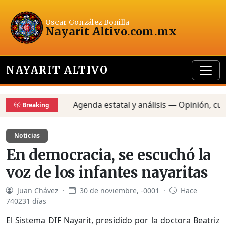
Oscar González Bonilla
Nayarit Altivo
.com.mx
NAYARIT ALTIVO
Agenda estatal y análisis — Opinión, cultur
Breaking
Noticias
En democracia, se escuchó la
voz de los infantes nayaritas
Juan Chávez ·
30 de noviembre, -0001 ·
Hace
740231 días
El Sistema DIF Nayarit, presidido por la doctora Beatriz