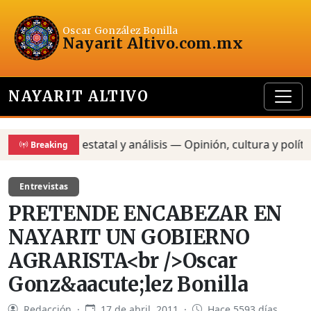
Oscar González Bonilla
Nayarit Altivo
.com.mx
NAYARIT ALTIVO
Agenda estatal y análisis — Opinión, cultura y política — 
Breaking
Entrevistas
PRETENDE ENCABEZAR EN
NAYARIT UN GOBIERNO
AGRARISTA<br />Oscar
Gonz&aacute;lez Bonilla
Redacción ·
17 de abril, 2011 ·
Hace 5593 días