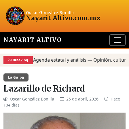
Oscar González Bonilla
Nayarit Altivo
.com.mx
NAYARIT ALTIVO
Agenda estatal y análisis — Opinión, cultura y p
Breaking
La Güipa
Lazarillo de Richard
Oscar González Bonilla ·
25 de abril, 2026 ·
Hace
104 días