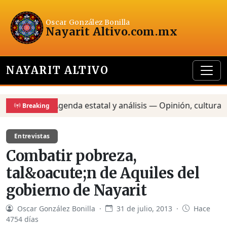
Oscar González Bonilla
Nayarit Altivo
.com.mx
NAYARIT ALTIVO
Agenda estatal y análisis — Opinión, cultura y pol
Breaking
Entrevistas
Combatir pobreza,
tal&oacute;n de Aquiles del
gobierno de Nayarit
Oscar González Bonilla ·
31 de julio, 2013 ·
Hace
4754 días