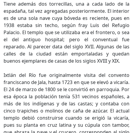
Tiene además dos torrecillas, una a cada lado de la
espadaña, tal vez agregadas posteriormente. El interior
es de una sola nave cuya bóveda es reciente, pues en
1938 estaba sin techo, según fray Luis del Refugio
Palacio. El templo que se utilizaba era el frontero, o sea
el del antiguo hospital; pero el conventual fue
reparado. Al parecer data del siglo XVII. Algunas de las
calles de la ciudad están emportaladas y quedan
buenos ejemplares de casas de los siglos XVIII y XIX.
Ixtlán del Río fue originalmente visita del convento
franciscano de Jala, hasta 1723 en que se elevó a vicaría.
El 24 de marzo de 1800 se le convirtió en parroquia. Por
esa época la población tenía 531 vecinos españoles, a
más de los indígenas y de las castas; y contaba con
cinco trapiches o molinos de caña de azúcar. El actual
templo debió construirse cuando se erigió la vicaría,
pues su planta en cruz latina y su cúpula con tambor,
que abraza la nave y el crucero, corresponden al siglo