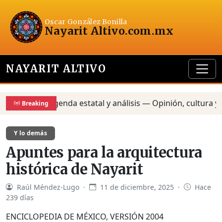
Oscar González Bonilla
Nayarit Altivo
.com.mx
NAYARIT ALTIVO
Agenda estatal y análisis — Opinión, cultura y pol
Breaking
Y lo demás
Apuntes para la arquitectura
histórica de Nayarit
Raúl Méndez-Lugo ·
11 de diciembre, 2025 ·
Hace
239 días
ENCICLOPEDIA DE MÉXICO, VERSIÓN 2004