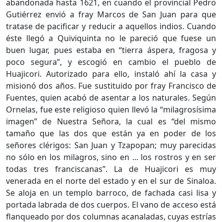
abandonada hasta 1621, en cuando el provincial Pedro
Gutiérrez envió a fray Marcos de San Juan para que
tratase de pacificar y reducir a aquellos indios. Cuando
éste llegó a Quiviquinta no le pareció que fuese un
buen lugar, pues estaba en “tierra áspera, fragosa y
poco segura”, y escogió en cambio el pueblo de
Huajicori. Autorizado para ello, instaló ahí la casa y
misionó dos años. Fue sustituido por fray Francisco de
Fuentes, quien acabó de asentar a los naturales. Según
Ornelas, fue este religioso quien llevó la “milagrosísima
imagen” de Nuestra Señora, la cual es “del mismo
tamaño que las dos que están ya en poder de los
señores clérigos: San Juan y Tzapopan; muy parecidas
no sólo en los milagros, sino en ... los rostros y en ser
todas tres franciscanas”. La de Huajicori es muy
venerada en el norte del estado y en el sur de Sinaloa.
Se aloja en un templo barroco, de fachada casi lisa y
portada labrada de dos cuerpos. El vano de acceso está
flanqueado por dos columnas acanaladas, cuyas estrías