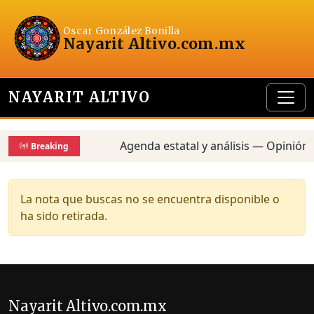
Oscar González Bonilla
Nayarit Altivo
.com.mx
NAYARIT ALTIVO
Agenda estatal y análisis — Opinión,
Breaking
La nota que buscas no se encuentra disponible o
ha sido retirada.
Nayarit Altivo.com.mx