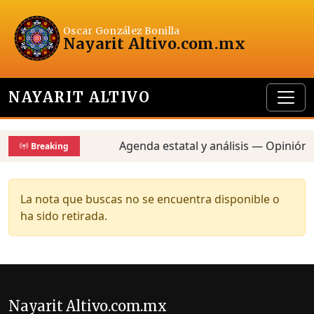
Oscar González Bonilla
Nayarit Altivo
.com.mx
NAYARIT ALTIVO
Agenda estatal y análisis — Opinión,
Breaking
La nota que buscas no se encuentra disponible o
ha sido retirada.
Nayarit Altivo.com.mx