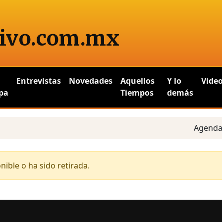
ivo
.com.mx
Entrevistas
Novedades
Aquellos
Y lo
Vide
pa
Tiempos
demás
Agenda es
ible o ha sido retirada.