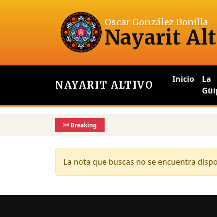
Oscar González Bonilla
Nayarit Alt
Inicio
La
NAYARIT ALTIVO
Güi
Breaking
La nota que buscas no se encuentra dispon