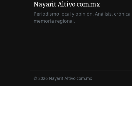
Nayarit Altivo.com.mx
Periodismo local y opinión. Análisis, crónica 
memoria regional.
©
2026
Nayarit Altivo.com.mx