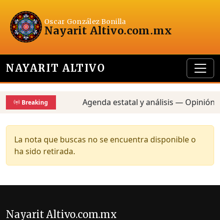
Oscar González Bonilla
Nayarit Altivo
.com.mx
NAYARIT ALTIVO
Agenda estatal y análisis — Opinión,
Breaking
La nota que buscas no se encuentra disponible o
ha sido retirada.
Nayarit Altivo.com.mx