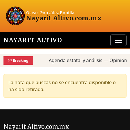
Oscar González Bonilla
Nayarit Altivo
.com.mx
NAYARIT ALTIVO
Agenda estatal y análisis — Opinión,
Breaking
La nota que buscas no se encuentra disponible o
ha sido retirada.
Nayarit Altivo.com.mx