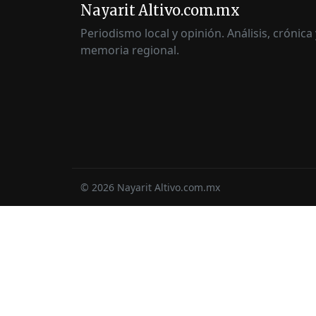
Nayarit Altivo.com.mx
Periodismo local y opinión. Análisis, crónica 
memoria regional.
©
2026
Nayarit Altivo.com.mx