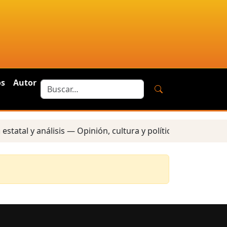
os
Autor
tatal y análisis — Opinión, cultura y política — Reportes l