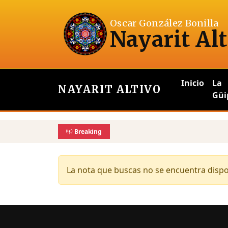
Oscar González Bonilla
Nayarit Alt
Inicio
La
NAYARIT ALTIVO
Güi
Breaking
La nota que buscas no se encuentra dispon