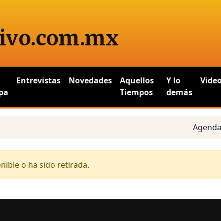
ivo
.com.mx
Entrevistas
Novedades
Aquellos
Y lo
Vide
pa
Tiempos
demás
Agenda es
ible o ha sido retirada.