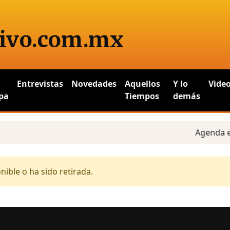
ivo
.com.mx
Entrevistas
Novedades
Aquellos
Y lo
Vide
pa
Tiempos
demás
Agenda esta
ible o ha sido retirada.