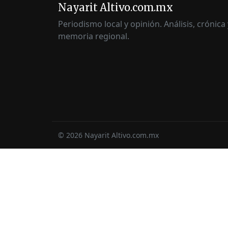
Nayarit Altivo.com.mx
Periodismo local y opinión. Análisis, crónica 
memoria regional.
©
2026
Nayarit Altivo.com.mx