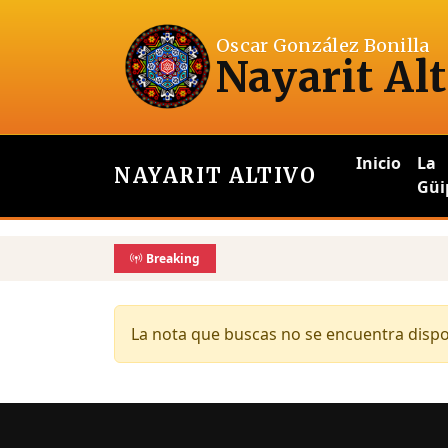
Oscar González Bonilla
Nayarit Alt
Inicio
La
NAYARIT ALTIVO
Güi
Breaking
La nota que buscas no se encuentra dispon