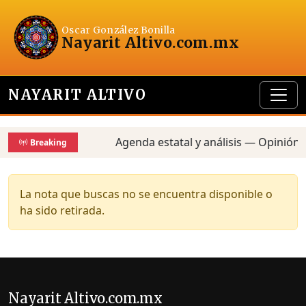
Oscar González Bonilla
Nayarit Altivo
.com.mx
NAYARIT ALTIVO
Agenda estatal y análisis — Opinión,
Breaking
La nota que buscas no se encuentra disponible o
ha sido retirada.
Nayarit Altivo.com.mx