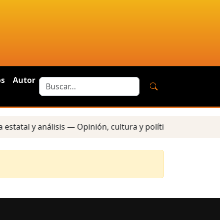
os
Autor
statal y análisis — Opinión, cultura y política — Reportes