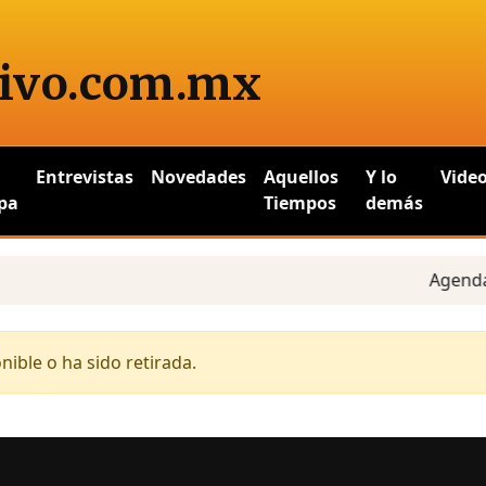
ivo
.com.mx
Entrevistas
Novedades
Aquellos
Y lo
Vide
pa
Tiempos
demás
Agenda e
ible o ha sido retirada.