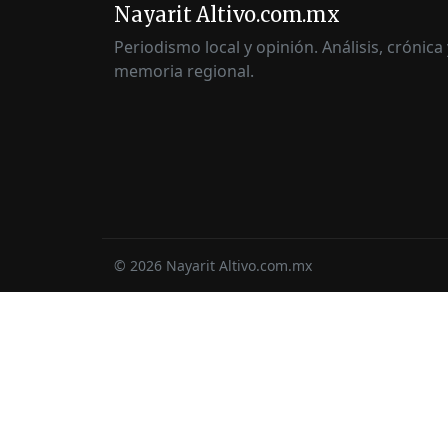
Nayarit Altivo.com.mx
Periodismo local y opinión. Análisis, crónica 
memoria regional.
©
2026
Nayarit Altivo.com.mx