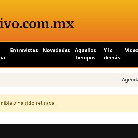
ivo
.com.mx
Entrevistas
Novedades
Aquellos
Y lo
Vide
pa
Tiempos
demás
Agenda es
ible o ha sido retirada.