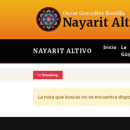
Oscar González Bonilla
Nayarit Alt
Inicio
La
NAYARIT ALTIVO
Güi
Breaking
La nota que buscas no se encuentra dispon