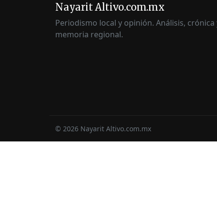
Nayarit Altivo.com.mx
Periodismo local y opinión. Análisis, crónica 
memoria regional.
©
2026
Nayarit Altivo.com.mx