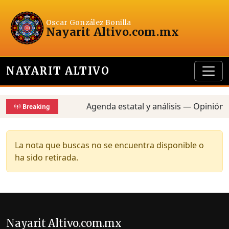
Oscar González Bonilla
Nayarit Altivo
.com.mx
NAYARIT ALTIVO
Agenda estatal y análisis — Opinión,
Breaking
La nota que buscas no se encuentra disponible o
ha sido retirada.
Nayarit Altivo.com.mx