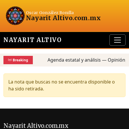
Oscar González Bonilla
Nayarit Altivo
.com.mx
NAYARIT ALTIVO
Agenda estatal y análisis — Opinión, 
Breaking
La nota que buscas no se encuentra disponible o
ha sido retirada.
Nayarit Altivo.com.mx