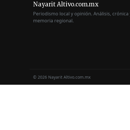
Nayarit Altivo.com.mx
Periodismo local y opinión. Análisis, crónica 
memoria regional.
©
2026
Nayarit Altivo.com.mx