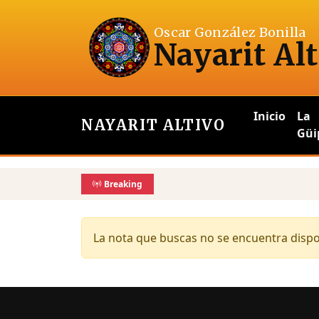
Oscar González Bonilla
Nayarit Alt
Inicio
La
NAYARIT ALTIVO
Güi
Breaking
La nota que buscas no se encuentra dispon