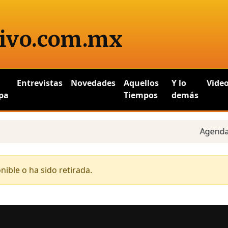
ivo
.com.mx
Entrevistas
Novedades
Aquellos
Y lo
Vide
pa
Tiempos
demás
Agenda es
ible o ha sido retirada.