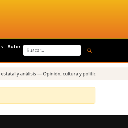
os
Autor
tatal y análisis — Opinión, cultura y política — Reportes l