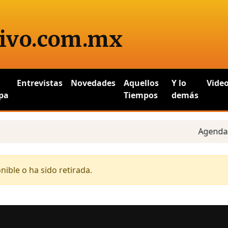
ivo
.com.mx
Entrevistas
Novedades
Aquellos
Y lo
Vide
pa
Tiempos
demás
Agenda es
ible o ha sido retirada.