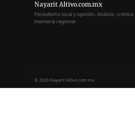
Nayarit Altivo.com.mx
Periodismo local y opinión. Análisis, crónica 
memoria regional.
©
2026
Nayarit Altivo.com.mx