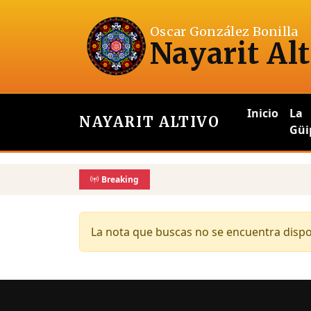
Oscar González Bonilla
Nayarit Alt
Inicio
La
NAYARIT ALTIVO
Güi
Breaking
La nota que buscas no se encuentra dispon