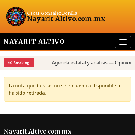
Oscar González Bonilla
Nayarit Altivo
.com.mx
NAYARIT ALTIVO
Agenda estatal y análisis — Opinión,
Breaking
La nota que buscas no se encuentra disponible o
ha sido retirada.
Nayarit Altivo.com.mx