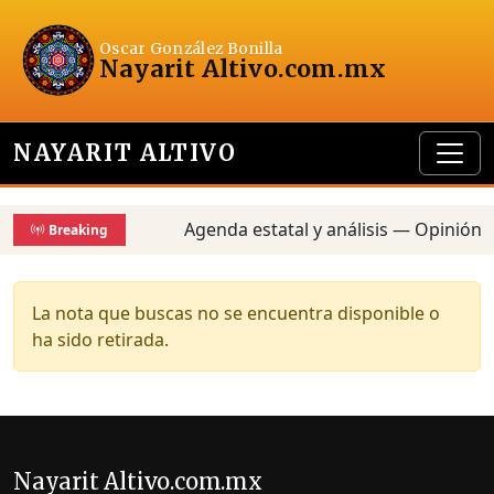
Oscar González Bonilla
Nayarit Altivo
.com.mx
NAYARIT ALTIVO
Agenda estatal y análisis — Opinión, 
Breaking
La nota que buscas no se encuentra disponible o
ha sido retirada.
Nayarit Altivo.com.mx