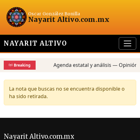
Oscar González Bonilla
Nayarit Altivo
.com.mx
NAYARIT ALTIVO
Agenda estatal y análisis — Opinión,
Breaking
La nota que buscas no se encuentra disponible o
ha sido retirada.
Nayarit Altivo.com.mx