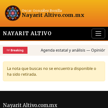
Oscar González Bonilla
Nayarit Altivo
.com.mx
NAYARIT ALTIVO
Agenda estatal y análisis — Opinión,
Breaking
La nota que buscas no se encuentra disponible o
ha sido retirada.
Nayarit Altivo.com.mx