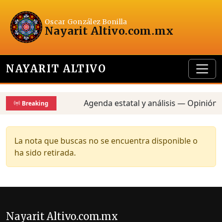
Oscar González Bonilla
Nayarit Altivo
.com.mx
NAYARIT ALTIVO
Agenda estatal y análisis — Opinión,
Breaking
La nota que buscas no se encuentra disponible o
ha sido retirada.
Nayarit Altivo.com.mx