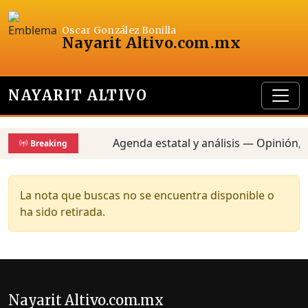
Oscar González Bonilla
Nayarit Altivo
.com.mx
NAYARIT ALTIVO
Agenda estatal y análisis — Opinión, 
Breaking
La nota que buscas no se encuentra disponible o
ha sido retirada.
Nayarit Altivo.com.mx